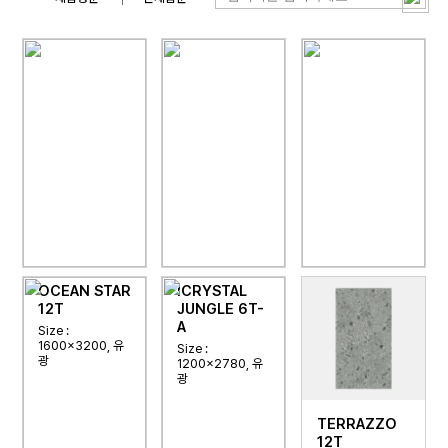
OCEAN STAR
ICRYSTAL
ICRYSTAL
12T
JUNGLE 6T-
JUNGLE 6T-
A
B
Size :
1600x3200, 유
Size :
Size :
광
1200x2780, 유
1200x2780, 유
광
광
TERRAZZO
12T