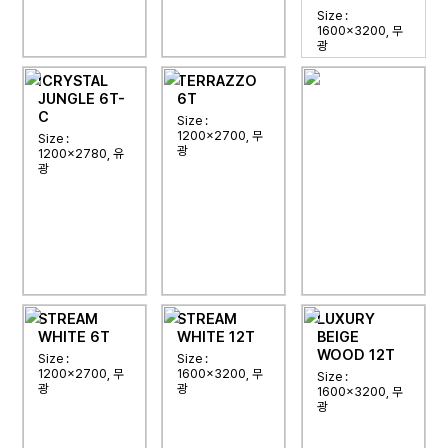
Size :
1600x3200, 무
광
ICRYSTAL
TERRAZZO
JUNGLE 6T-
6T
C
Size :
1200x2700, 무
Size :
광
1200x2780, 유
광
STREAM
STREAM
LUXURY
WHITE 6T
WHITE 12T
BEIGE
WOOD 12T
Size :
Size :
1200x2700, 무
1600x3200, 무
Size :
광
광
1600x3200, 무
광