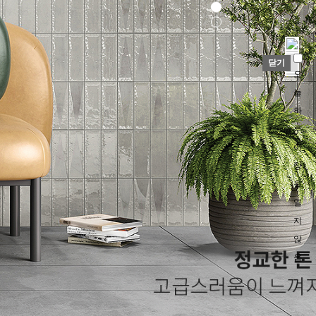
닫기
오
늘
하
루
이
창
을
열
지
않
음