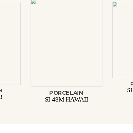
S
N
PORCELAIN
B
SI 48M HAWAII